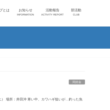
ブとは
お知らせ
活動報告
部活動
INFORMATION
ACTIVITY REPORT
CLUB
同好会
日（土） 場所：井田沖 寒い中、カワハギ狙いが…釣った魚